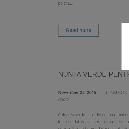
palat […]
Read more
NUNTA VERDE PENT
November 22, 2015
Posted by
Nunta
Culoarea verde este din ce in ce mai de
lucru se datoreaza faptului ca este o cul
cum ar fi: rosu burgund (rosu inchis, de