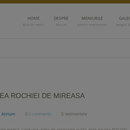
HOME
DESPRE
MENIURILE
GALE
Bine ati venit !
Atrium
pentru evenimente
imagini A
EA ROCHIEI DE MIREASA
a Atrium
0 comments
Vestimentatie
toare mirese, cand vine vorba de organizare nuntii, este gasirea ROCHIEI