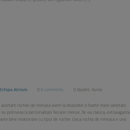
Echipa Atrium
0 comments
Bijuterii
,
Nunta
e asortam rochiei de mireasa avem la dispozitie o foarte mare varietate
 se potriveasca personalitatii fiecarei mirese, fie ea clasica, extravaganta
oarte bine relationate cu tipul de rochie. Daca rochia de mireasa e una