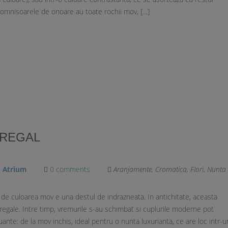
omnisoarele de onoare au toate rochii mov, […]
 REGAL
a Atrium
0 comments
Aranjamente
,
Cromatica
,
Flori
,
Nunta
de culoarea mov e una destul de indrazneata. In antichitate, aceasta
 regale. Intre timp, vremurile s-au schimbat si cuplurile moderne pot
uante: de la mov inchis, ideal pentru o nunta luxurianta, ce are loc intr-u