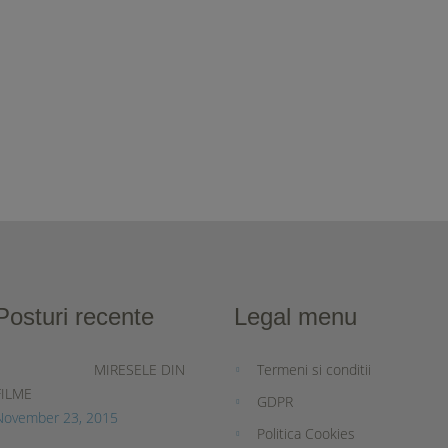
Posturi recente
Legal menu
MIRESELE DIN
Termeni si conditii
FILME
GDPR
November 23, 2015
Politica Cookies