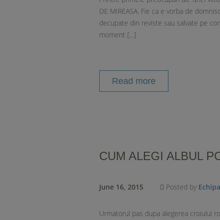
DE MIREASA. Fie ca e vorba de domnisoar
decupate din reviste sau salvate pe co
moment […]
Read more
CUM ALEGI ALBUL P
June 16, 2015
Posted by
Echip
Urmatorul pas dupa alegerea croiului roch