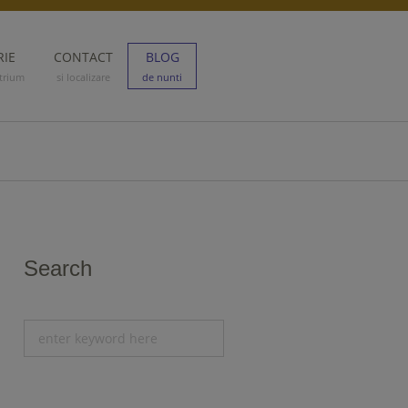
RIE
CONTACT
BLOG
trium
si localizare
de nunti
Search