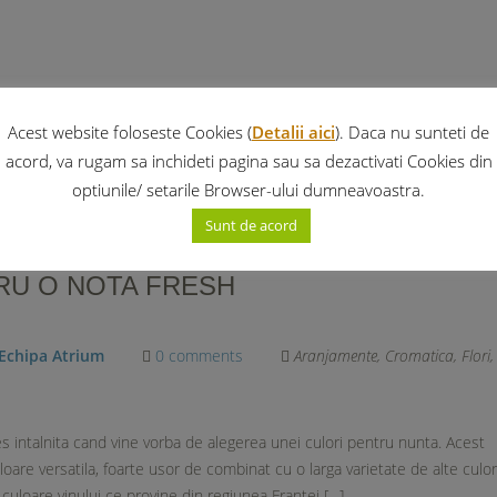
Acest website foloseste Cookies (
Detalii aici
). Daca nu sunteti de
acord, va rugam sa inchideti pagina sau sa dezactivati Cookies din
optiunile/ setarile Browser-ului dumneavoastra.
Sunt de acord
RU O NOTA FRESH
Echipa Atrium
0 comments
Aranjamente
,
Cromatica
,
Flori
,
s intalnita cand vine vorba de alegerea unei culori pentru nunta. Acest
oare versatila, foarte usor de combinat cu o larga varietate de alte culor
 culoare vinului ce provine din regiunea Frantei […]