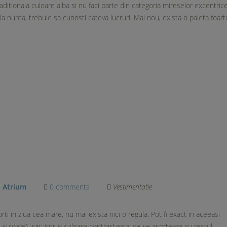
raditionala culoare alba si nu faci parte din categoria mireselor excentrice
ia nunta, trebuie sa cunosti cateva lucruri. Mai nou, exista o paleta foart
a Atrium
0 comments
Vestimentatie
rti in ziua cea mare, nu mai exista nici o regula. Pot fi exact in aceeasi
a culoare), sau intr-o culoare contrastanta, ce se asorteaza cu restul