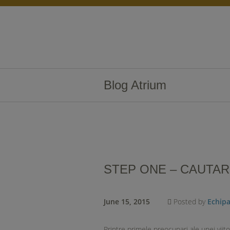
Blog Atrium
STEP ONE – CAUTAR
June 15, 2015
Posted by
Echip
Printre primele preocupari ale unei vii