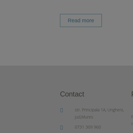
Read more
Contact
str. Principala 1A, Ungheni,
jud,Mures
0731 309 960