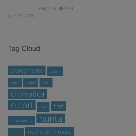
,
PANTOFII MIRESEI
e
June 16, 2015
Tag Cloud
aranjamente
bijuterii
cercei
coafuri
colier
cromatica
culori
flori
filme
nunta
mirese celebre
rochii de mireasa
pantofi