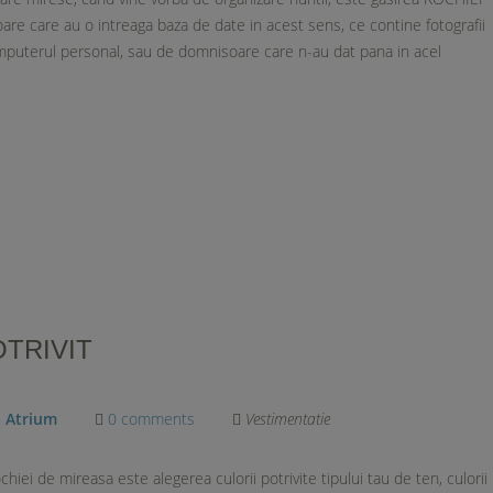
e care au o intreaga baza de date in acest sens, ce contine fotografii
mputerul personal, sau de domnisoare care n-au dat pana in acel
OTRIVIT
a Atrium
0 comments
Vestimentatie
iei de mireasa este alegerea culorii potrivite tipului tau de ten, culorii