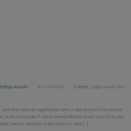
E
Echipa Atrium
0 comments
Mirese
,
Coafuri nunta
,
Flori
,
 cand vine vorba de organizarea nuntii, o idee buna ar fi sa vizionezi
e. Acest lucru poate fi mai cu seama folositor atunci cand nu te poti
asa. Daca te regasesti in personaj si in stilul […]