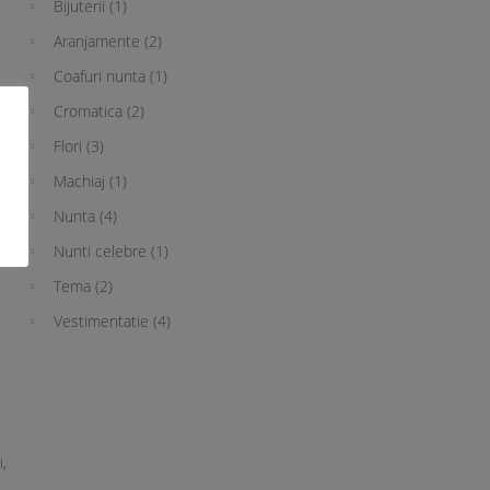
Bijuterii
(1)
Aranjamente
(2)
Coafuri nunta
(1)
Cromatica
(2)
Flori
(3)
Machiaj
(1)
Nunta
(4)
Nunti celebre
(1)
Tema
(2)
Vestimentatie
(4)
i,