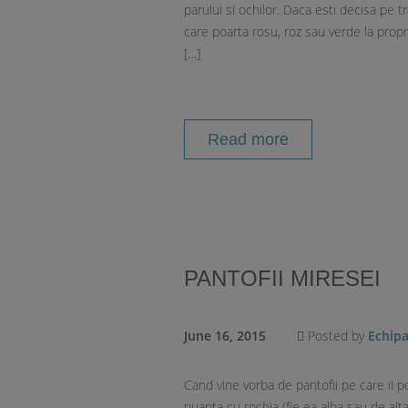
parului si ochilor. Daca esti decisa pe t
care poarta rosu, roz sau verde la propr
[…]
Read more
PANTOFII MIRESEI
June 16, 2015
Posted by
Echip
Cand vine vorba de pantofii pe care ii po
nuanta cu rochia (fie ea alba sau de alt