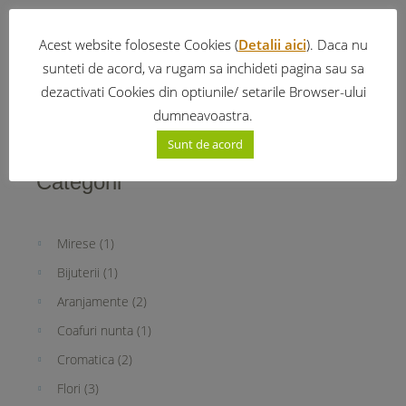
Acest website foloseste Cookies (
Detalii aici
). Daca nu
November 2015
(3)
sunteti de acord, va rugam sa inchideti pagina sau sa
June 2015
(4)
dezactivati Cookies din optiunile/ setarile Browser-ului
dumneavoastra.
Sunt de acord
Categorii
Mirese
(1)
Bijuterii
(1)
Aranjamente
(2)
Coafuri nunta
(1)
Cromatica
(2)
Flori
(3)