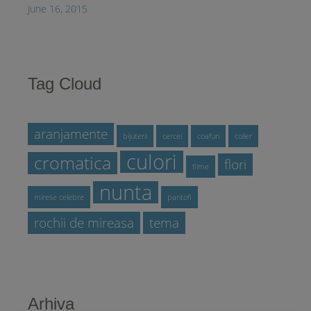
June 16, 2015
Tag Cloud
aranjamente
bijuterii
cercei
coafuri
colier
culori
cromatica
flori
filme
nunta
mirese celebre
pantofi
rochii de mireasa
tema
Arhiva