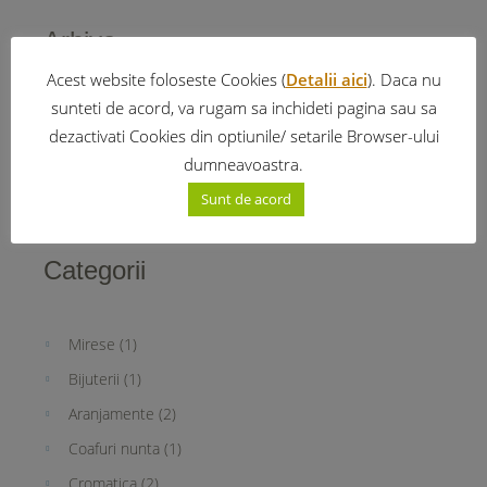
Arhiva
Acest website foloseste Cookies (
Detalii aici
). Daca nu
sunteti de acord, va rugam sa inchideti pagina sau sa
November 2015
(3)
dezactivati Cookies din optiunile/ setarile Browser-ului
June 2015
(4)
dumneavoastra.
Sunt de acord
Categorii
Mirese
(1)
Bijuterii
(1)
Aranjamente
(2)
Coafuri nunta
(1)
Cromatica
(2)