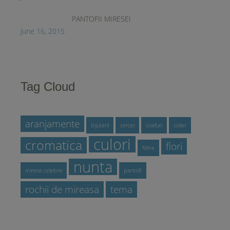
PANTOFII MIRESEI
June 16, 2015
Tag Cloud
aranjamente
bijuterii
cercei
coafuri
colier
culori
cromatica
flori
filme
nunta
mirese celebre
pantofi
rochii de mireasa
tema