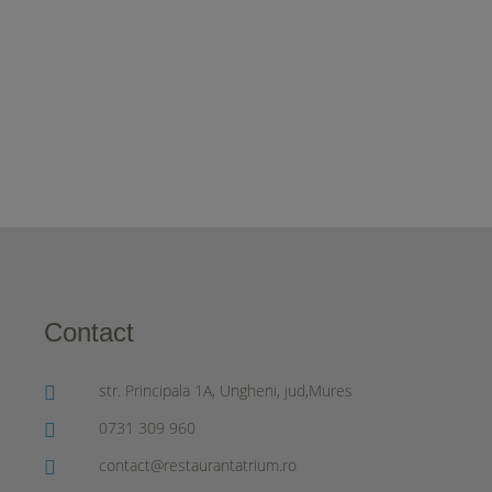
Contact
str. Principala 1A, Ungheni, jud,Mures
0731 309 960
contact@restaurantatrium.ro