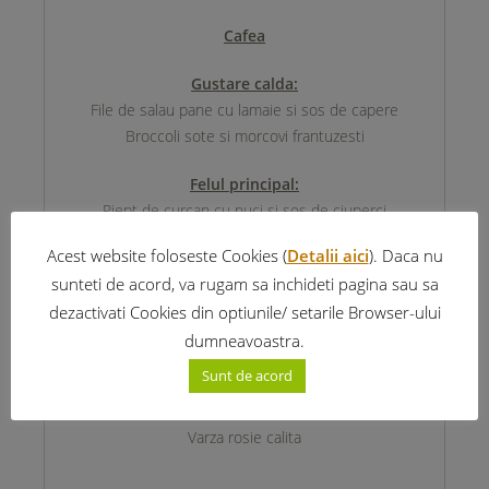
Cafea
Gustare calda:
File de salau pane cu lamaie si sos de capere
Broccoli sote si morcovi frantuzesti
Felul principal:
Piept de curcan cu nuci si sos de ciuperci
Muschi de porc carpatin la tava
Acest website foloseste Cookies (
Detalii aici
). Daca nu
Pilaf de orez sarbesc si cartofi aurii
sunteti de acord, va rugam sa inchideti pagina sau sa
Salata de varza cu rosii
dezactivati Cookies din optiunile/ setarile Browser-ului
Cafea
dumneavoastra.
Sunt de acord
Cina:
Jambon la gratar cu hrean
Varza rosie calita