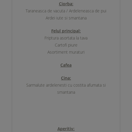
Ciorba:
Taraneasca de vacuta / Ardeleneasca de pui
Ardei iute si smantana
Felul principal:
Friptura asortata la tava
Cartofi piure
Asortiment muraturi
Cafea
Cina:
Sarmalute ardelenesti cu costita afumata si
smantana
Aperitiv: