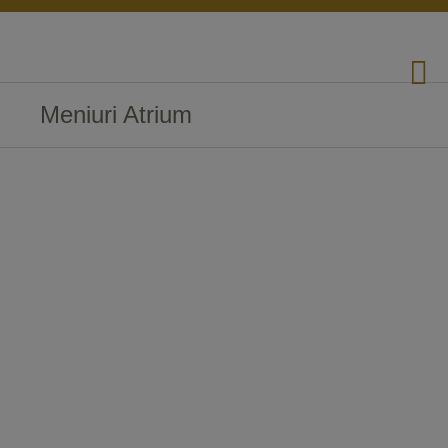
Meniuri Atrium
Restaurantul ATRIUM va ofera o
gama variata de meniuri pentru
evenimente, de la cele traditionale
la cele mai sofisticate si
avangardiste. Putem aborda orice