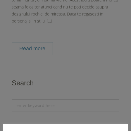
seama folositor atunci cand nu te poti decide asupra
designului rochiei de mireasa. Daca te regasesti in
personaj si in stilul […]
Read more
Search