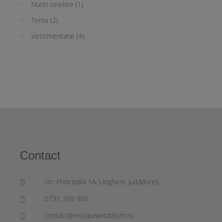
Nunti celebre
(1)
Tema
(2)
Vestimentatie
(4)
Contact
str. Principala 1A, Ungheni, jud,Mures
0731 309 960
contact@restaurantatrium.ro