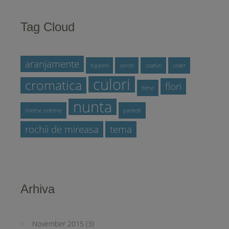
Tag Cloud
aranjamente
bijuterii
cercei
coafuri
colier
culori
cromatica
flori
filme
nunta
mirese celebre
pantofi
rochii de mireasa
tema
Arhiva
November 2015
(3)