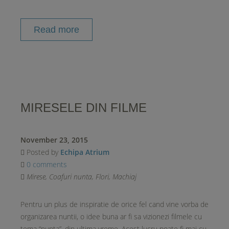
Read more
MIRESELE DIN FILME
November 23, 2015
Posted by
Echipa Atrium
0 comments
Mirese
,
Coafuri nunta
,
Flori
,
Machiaj
Pentru un plus de inspiratie de orice fel cand vine vorba de
organizarea nuntii, o idee buna ar fi sa vizionezi filmele cu
tema “nunta”, din ultima vreme. Acest lucru poate fi mai cu