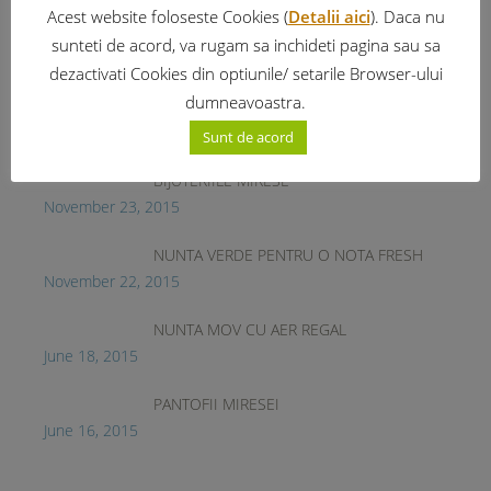
Acest website foloseste Cookies (
Detalii aici
). Daca nu
Posturi recente
sunteti de acord, va rugam sa inchideti pagina sau sa
dezactivati Cookies din optiunile/ setarile Browser-ului
dumneavoastra.
MIRESELE DIN FILME
November 23, 2015
Sunt de acord
BIJUTERIILE MIRESE
November 23, 2015
NUNTA VERDE PENTRU O NOTA FRESH
November 22, 2015
NUNTA MOV CU AER REGAL
June 18, 2015
PANTOFII MIRESEI
June 16, 2015