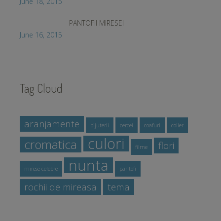
June 18, 2015
PANTOFII MIRESEI
June 16, 2015
Tag Cloud
aranjamente
bijuterii
cercei
coafuri
colier
culori
cromatica
flori
filme
nunta
mirese celebre
pantofi
rochii de mireasa
tema