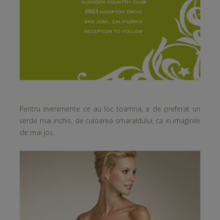
Pentru evenimente ce au loc toamna, e de preferat un
verde mai inchis, de culoarea smaraldului, ca in imaginile
de mai jos.