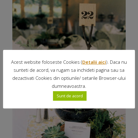
Acest website foloseste Cookies (
Detalii aici
). Daca nu
sunteti de acord, va rugam sa inchideti pagina sau sa
dezactivati Cookies din optiunile/ setarile Browser-ului
dumneavoastra.
Sunt de acord