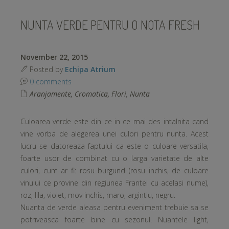
NUNTA VERDE PENTRU O NOTA FRESH
November 22, 2015
Posted by
Echipa Atrium
0 comments
Aranjamente
,
Cromatica
,
Flori
,
Nunta
Culoarea verde este din ce in ce mai des intalnita cand
vine vorba de alegerea unei culori pentru nunta. Acest
lucru se datoreaza faptului ca este o culoare versatila,
foarte usor de combinat cu o larga varietate de alte
culori, cum ar fi: rosu burgund (rosu inchis, de culoare
vinului ce provine din regiunea Frantei cu acelasi nume),
roz, lila, violet, mov inchis, maro, argintiu, negru.
Nuanta de verde aleasa pentru eveniment trebuie sa se
potriveasca foarte bine cu sezonul. Nuantele light,